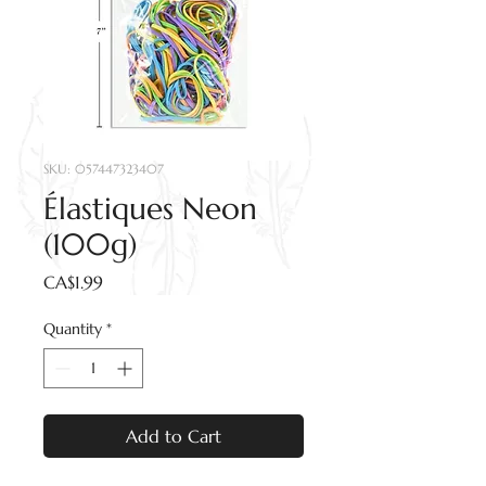
SKU: 057447323407
Élastiques Neon
(100g)
Price
CA$1.99
Quantity
*
Add to Cart