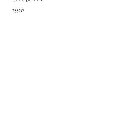
25507
Nos heures d'ouverture