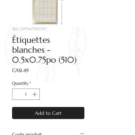
SKU: 057447255074
Étiquettes
blanches -
0.5x0.75po (510)
Price
CA$1.49
Quantity
*
Add to Cart
Code produit