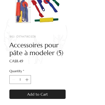
SKU: 057447180208
Accessoires pour
pâte à modeler (5)
Price
CA$8.49
Quantity
*
Add to Cart