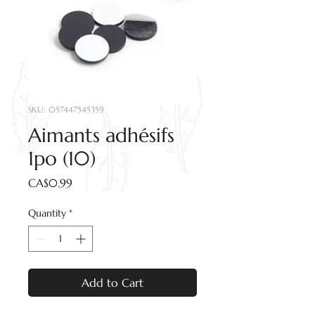
SKU: 057447545359
Aimants adhésifs
1po (10)
Price
CA$0.99
Quantity
*
Add to Cart