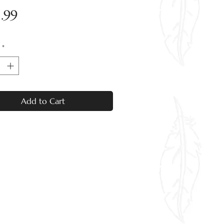
Price
.99
*
Add to Cart