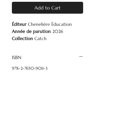
Add to Cart
Éditeur
Chenelière Éducation
Année de parution
2026
Collection
Catch
Niveau scolaire
1re année
Cycle
Primaire / 1er cycle
ISBN
978-2-7650-9011-3