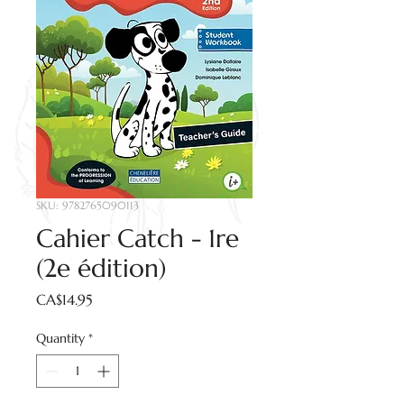
SKU: 9782765090113
Cahier Catch - 1re
(2e édition)
Price
CA$14.95
Quantity
*