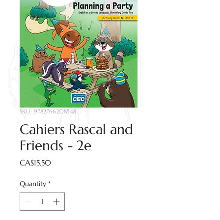
SKU: 9782766208548
Cahiers Rascal and
Friends - 2e
Price
CA$15.50
Quantity
*