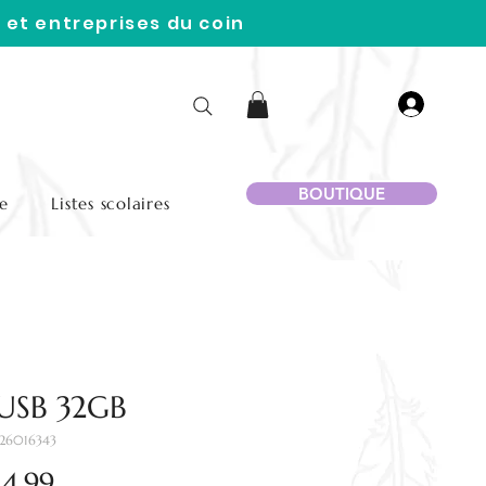
 et entreprises du coin
BOUTIQUE
e
Listes scolaires
 USB 32GB
326016343
Price
4.99