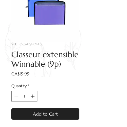
SKU: 065479201419
Classeur extensible
Winnable (9p)
Price
CA$19.99
Quantity
*
Add to Cart