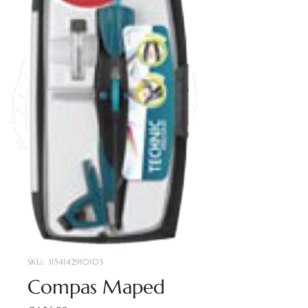
SKU: 3154142910103
Compas Maped