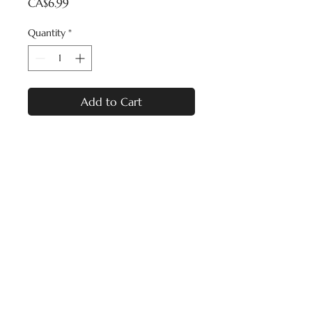
Price
CA$6.99
Quantity
*
Add to Cart