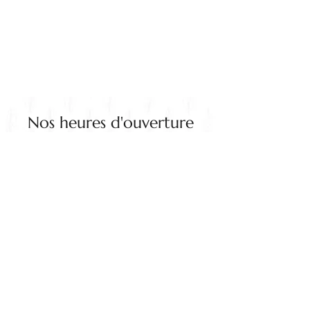
Nos heures d'ouverture
Lundi - Vendredi
10:00 – 18:00
Samedi- Dimanche
10:00 – 17:00
(450) 508-1290
Politique de confidentialité
Politique en matière de cookies
Informations légales