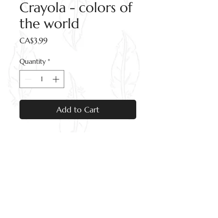
Crayola - colors of
the world
Price
CA$3.99
Quantity
*
Add to Cart