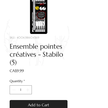
SKU: 4006381604369
Ensemble pointes
créatives - Stabilo
(5)
Price
CA$9.99
Quantity
*
Add to Cart