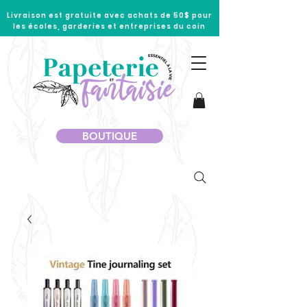
Livraison est gratuite avec achats de 50$ pour
les écoles, garderies et entreprises du coin
BOUTIQUE