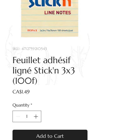
SKU: 4712759210543
Feuillet adhésif
ligné Stick'n 3x3
(100f)
Price
CA$1.49
Quantity
*
Add to Cart