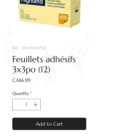
SKU: 051135208700
Feuillets adhésifs
3x3po (12)
Price
CA$6.99
Quantity
*
Add to Cart