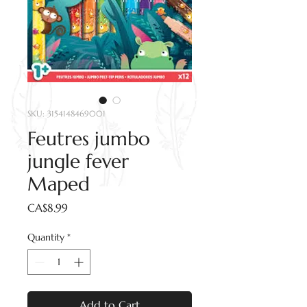
SKU: 3154148469001
Feutres jumbo
jungle fever
Maped
Price
CA$8.99
Quantity
*
Add to Cart