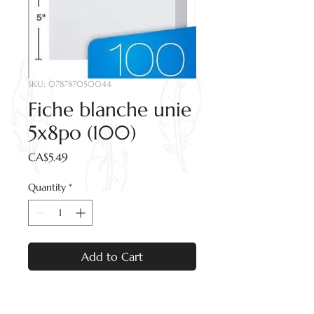
SKU: 078787050044
Fiche blanche unie
5x8po (100)
Price
CA$5.49
Quantity
*
Add to Cart