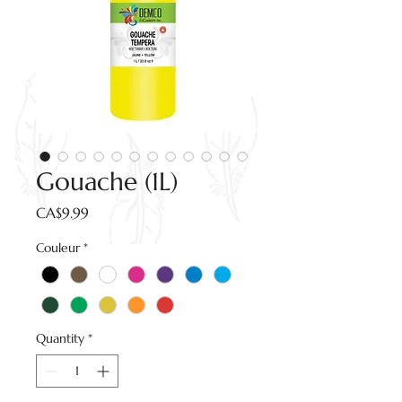
Gouache (1L)
Price
CA$9.99
Couleur
*
Quantity
*