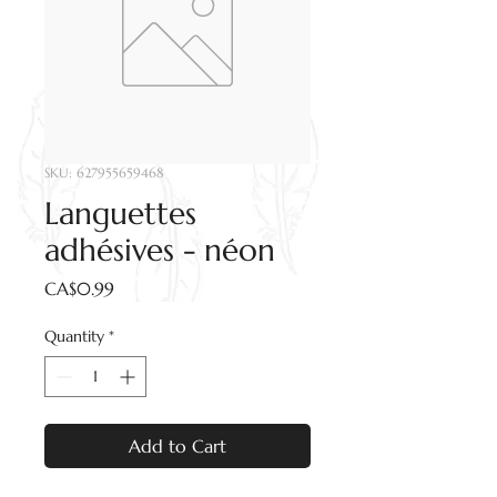
SKU: 627955659468
Languettes
adhésives - néon
Price
CA$0.99
Quantity
*
Add to Cart