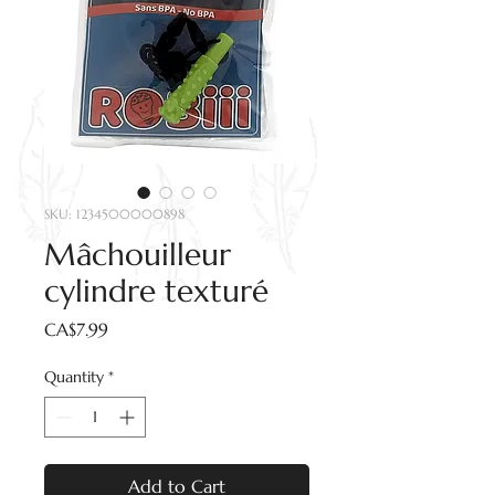
SKU: 1234500000898
Mâchouilleur
cylindre texturé
Price
CA$7.99
Quantity
*
Add to Cart