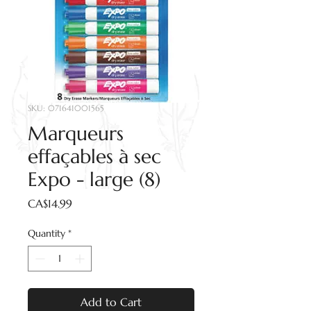
SKU: 071641001565
Marqueurs
effaçables à sec
Expo - large (8)
Price
CA$14.99
Quantity
*
Add to Cart