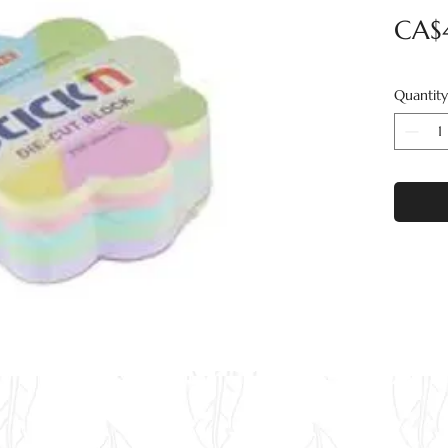
CA$
Quantity