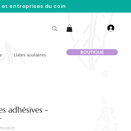
 et entreprises du coin
BOUTIQUE
e
Listes scolaires
s adhésives -
r
759218327