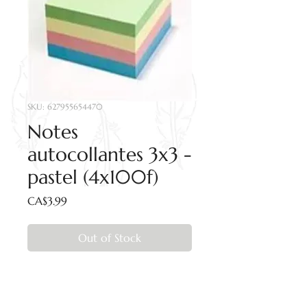
SKU: 627955654470
Notes
autocollantes 3x3 -
pastel (4x100f)
Price
CA$3.99
Out of Stock