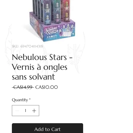
SKU: 694704114318
Nebulous Stars -
Vernis à ongles
sans solvant
Regular
Sale
 CA$14.99 
CA$10.00
Price
Price
Quantity
*
Add to Cart