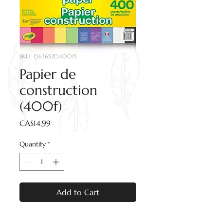
SKU: 063652040015
Papier de
construction
(400f)
Price
CA$14.99
Quantity
*
Add to Cart