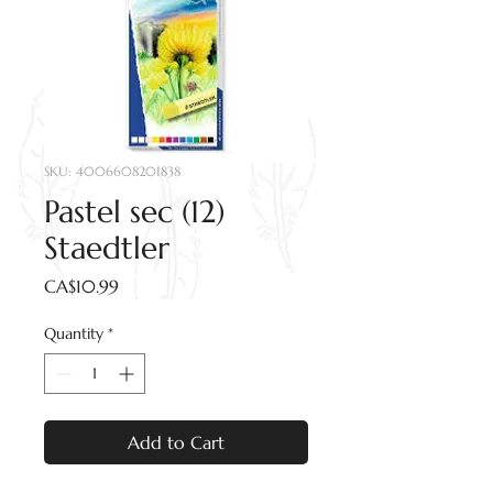
SKU: 4006608201838
Pastel sec (12)
Staedtler
Price
CA$10.99
Quantity
*
Add to Cart