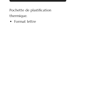
Pochette de plastification
thermique.
Format lettre
5 mil d'épaisseur
9 po x 11 1/2 po
La première dimension fait
référence au côté scellé
Paquet de 50 pochettes