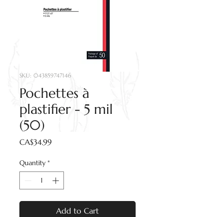
SKU: 043859747146
Pochettes à
plastifier - 5 mil
(50)
Price
CA$34.99
Quantity
*
Add to Cart