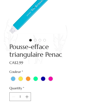
Pousse-efface
triangulaire Penac
Price
CA$2.99
Couleur
*
Quantity
*