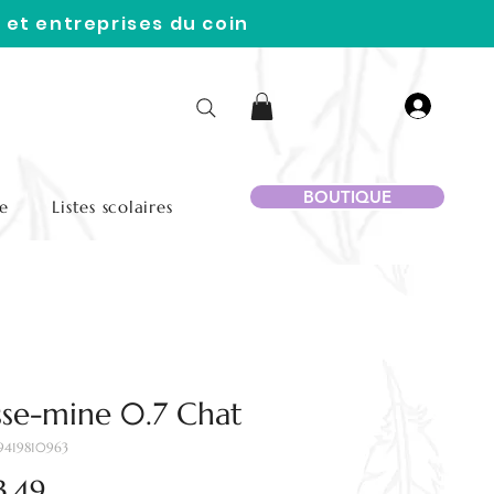
 et entreprises du coin
BOUTIQUE
e
Listes scolaires
sse-mine 0.7 Chat
9419810963
Price
3.49