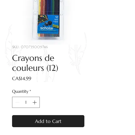
SKU: 070735009746
Crayons de
couleurs (12)
Price
CA$14.99
Quantity
*
Add to Cart