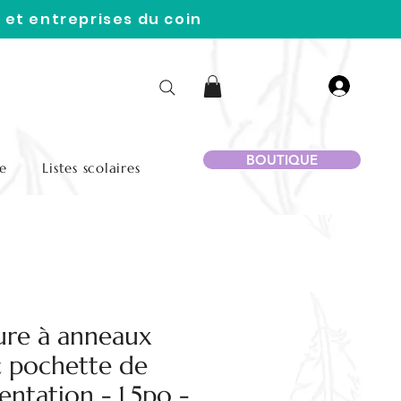
 et entreprises du coin
BOUTIQUE
e
Listes scolaires
ure à anneaux
c pochette de
entation - 1.5po -