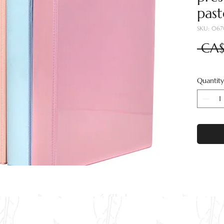
past
SKU: 06
 CA$
Quantity