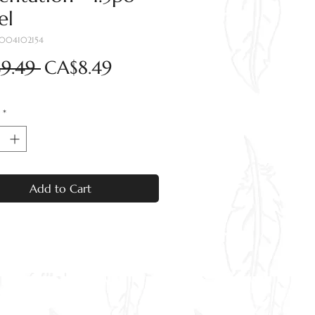
el
7004102154
Regular
Sale
9.49 
CA$8.49
Price
Price
*
Add to Cart