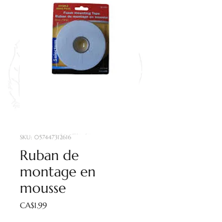
SKU: 057447312616
Ruban de
montage en
mousse
Price
CA$1.99