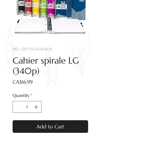
SKU: 067004083408
Cahier spirale LG
(340p)
Price
CA$16.99
Quantity
*
Add to Cart