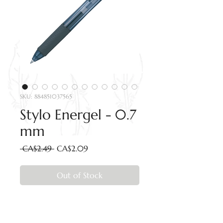
SKU: 884851037565
Stylo Energel - 0.7
mm
Regular
Sale
 CA$2.49 
CA$2.09
Price
Price
Out of Stock