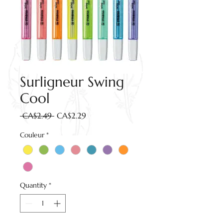
Surligneur Swing
Cool
Regular
Sale
 CA$2.49 
CA$2.29
Price
Price
Couleur
*
Quantity
*