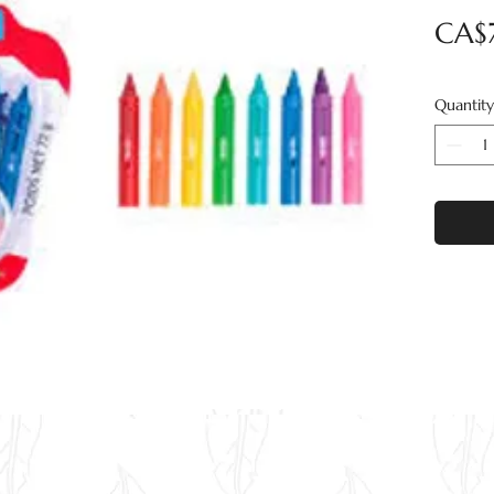
CA$7
Quantity