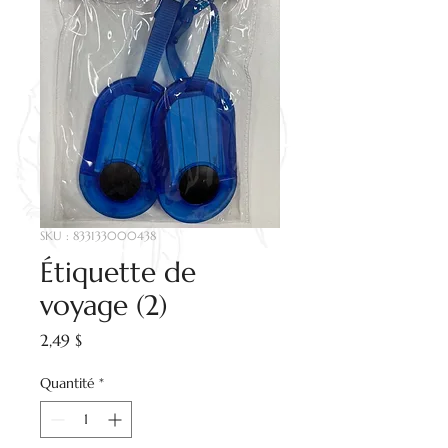
SKU : 833133000438
Étiquette de
voyage (2)
Prix
2,49 $
Quantité
*