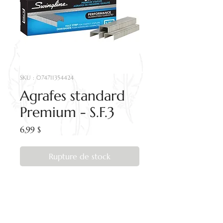
SKU : 074711354424
Agrafes standard
Premium - S.F.3
Prix
6,99 $
Rupture de stock