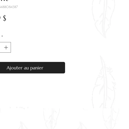
8488084387
Prix
9 $
é
*
Ajouter au panier