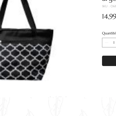
SKU : 06
14,9
Quantit