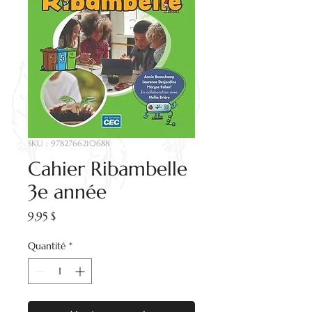
SKU : 9782766210688
Cahier Ribambelle
3e année
Prix
9,95 $
Quantité
*