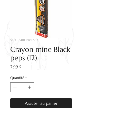
SKU : 3411038517212
Crayon mine Black
peps (12)
Prix
2,99 $
Quantité
*
Ajouter au panier