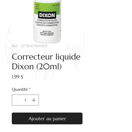
SKU : 072067319005
Correcteur liquide
Dixon (20ml)
Prix
1,99 $
Quantité
*
Ajouter au panier