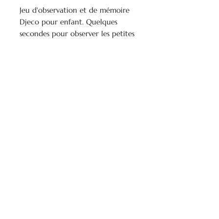
Jeu d'observation et de mémoire
Djeco pour enfant. Quelques
secondes pour observer les petites
sardines dans son jeu, les
mémoriser et les retrouver dans la
boîte!
Âge: 5 ans et +