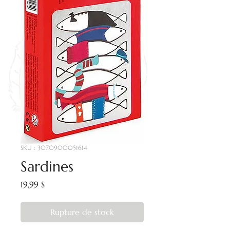
SKU : 3070900051614
Sardines
Prix
19,99 $
Rupture de stock