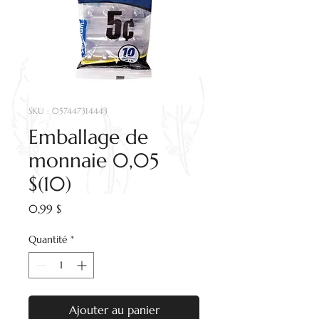
SKU : 057447314443
Emballage de
monnaie 0,05
$(10)
Prix
0,99 $
Quantité
*
Ajouter au panier