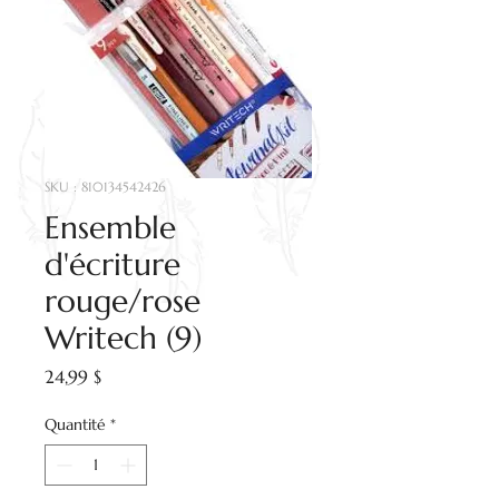
SKU : 810134542426
Ensemble
d'écriture
rouge/rose
Writech (9)
Prix
24,99 $
Quantité
*