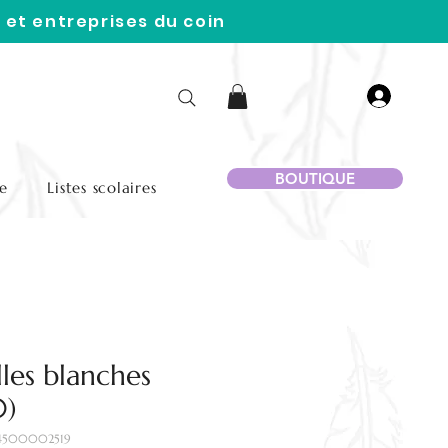
 et entreprises du coin
BOUTIQUE
e
Listes scolaires
lles blanches
0)
34500002519