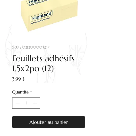
SKU : 021200003257
Feuillets adhésifs
1.5x2po (12)
Prix
3,99 $
Quantité
*
Ajouter au panier