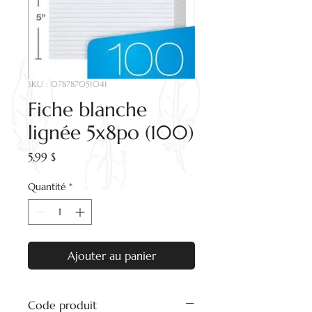
SKU : 078787051041
Fiche blanche
lignée 5x8po (100)
Prix
5,99 $
Quantité
*
Ajouter au panier
Code produit