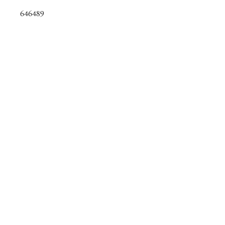
646489
Nos heures d'ouverture