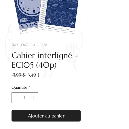
SKU : 067004101058
Cahier interligné -
EC105 (40p)
Prix
Prix
 3,99 $ 
3,49 $
original
promotionnel
Quantité
*
Ajouter au panier