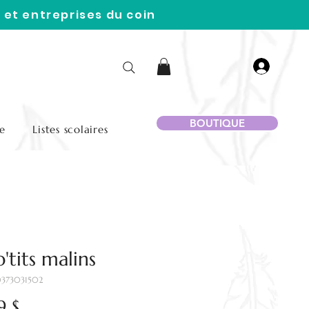
 et entreprises du coin
BOUTIQUE
e
Listes scolaires
p'tits malins
0373031502
Prix
9 $