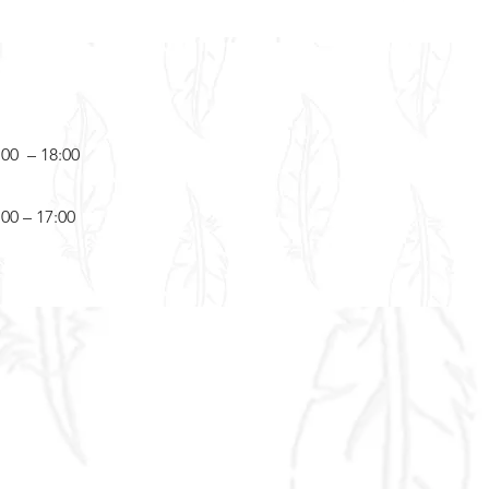
s et nombres de 1 à 20,
ement, lecture/écriture de
 et de mots, discrimination
 :
:00 – 18:00
he de jeu (4 pièces)
hettes-joueur
:00 – 17:00
hette bocal
maux
its
es (3 niveaux)
(4 couleurs)
oiselle Bigourdis (pion)
n effaçable
e référence