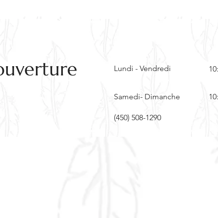
chiffre
dénombr
syllabes
visuelle.
Contenu
ouverture
Lundi - Vendredi
10
1 planc
4 planc
Samedi- Dimanche
10
1 planc
(450) 508-1290
20 ani
39 biscu
145 cart
±48 os 
1 Madem
1 crayo
1 dé
Carte d
Règles